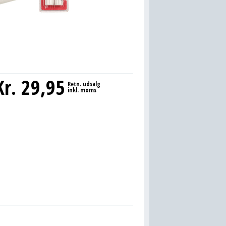
Kr.
29,95
Retn. udsalg
inkl. moms