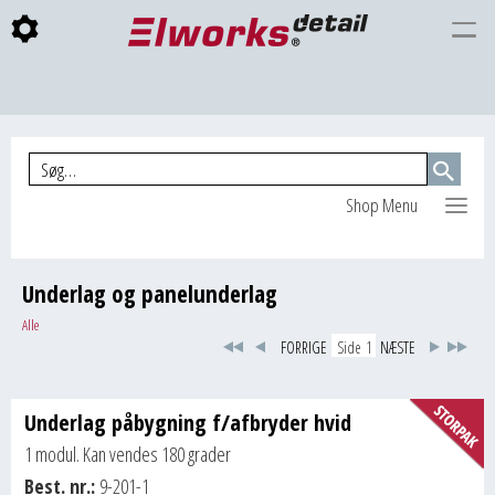
Togg
INDKØBSKURV
navi
Shop Menu
Underlag og panelunderlag
Alle
FORRIGE
NÆSTE
Underlag påbygning f/afbryder hvid
1 modul. Kan vendes 180 grader
Best. nr.:
9-201-1