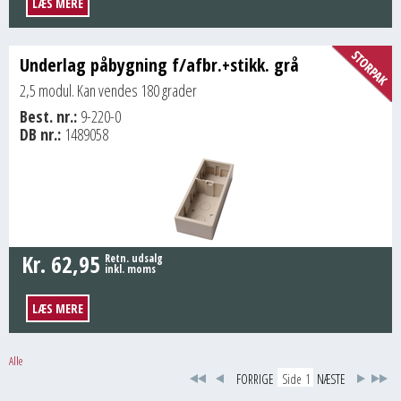
LÆS MERE
Underlag påbygning f/afbr.+stikk. grå
2,5 modul. Kan vendes 180 grader
Best. nr.:
9-220-0
DB nr.:
1489058
Kr.
62,95
Retn. udsalg
inkl. moms
LÆS MERE
Alle
FORRIGE
NÆSTE