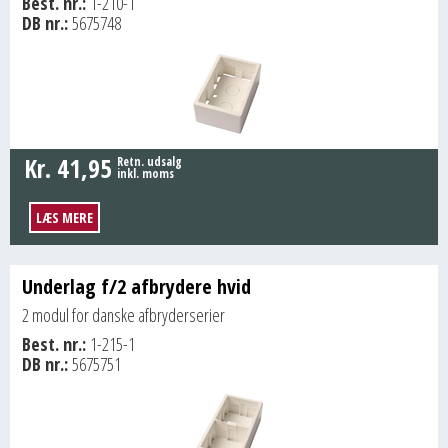
Best. nr.:
1-210-1
DB nr.:
5675748
Kr.
41,95
Retn. udsalg
inkl. moms
LÆS MERE
Underlag f/2 afbrydere hvid
2 modul for danske afbryderserier
Best. nr.:
1-215-1
DB nr.:
5675751