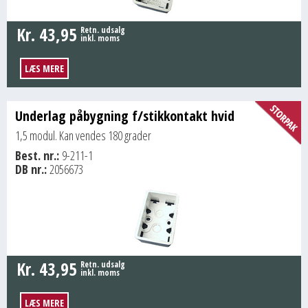
Kr.
43,95
Retn. udsalg
inkl. moms
LÆS MERE
Underlag påbygning f/stikkontakt hvid
1,5 modul. Kan vendes 180 grader
Best. nr.:
9-211-1
DB nr.:
2056673
Kr.
43,95
Retn. udsalg
inkl. moms
LÆS MERE