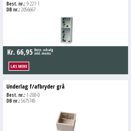
Best. nr.:
9-221-1
DB nr.:
2056667
Kr.
66,95
Retn. udsalg
inkl. moms
LÆS MERE
Underlag f/afbryder grå
Best. nr.:
1-200-0
DB nr.:
5675745