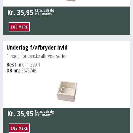
Kr.
35,95
Retn. udsalg
inkl. moms
LÆS MERE
Underlag f/afbryder hvid
1 modul for danske afbryderserier
Best. nr.:
1-200-1
DB nr.:
5675746
Kr.
35,95
Retn. udsalg
inkl. moms
LÆS MERE