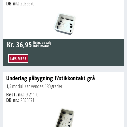
DB nr.:
2056670
Kr.
36,95
Retn. udsalg
inkl. moms
LÆS MERE
Underlag påbygning f/stikkontakt grå
1,5 modul. Kan vendes 180 grader
Best. nr.:
9-211-0
DB nr.:
2056671