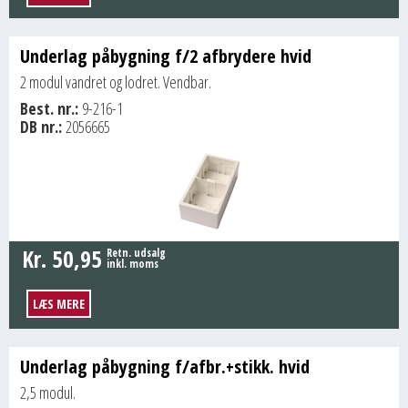
Underlag påbygning f/2 afbrydere hvid
2 modul vandret og lodret. Vendbar.
Best. nr.:
9-216-1
DB nr.:
2056665
Kr.
50,95
Retn. udsalg
inkl. moms
LÆS MERE
Underlag påbygning f/afbr.+stikk. hvid
2,5 modul.