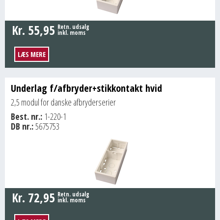
Kr.
55,95
Retn. udsalg
inkl. moms
LÆS MERE
Underlag f/afbryder+stikkontakt hvid
2,5 modul for danske afbryderserier
Best. nr.:
1-220-1
DB nr.:
5675753
Kr.
72,95
Retn. udsalg
inkl. moms