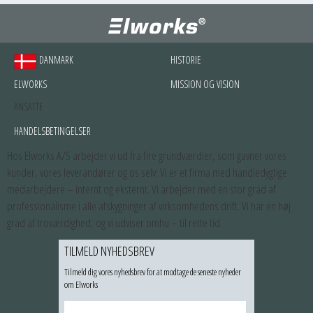
DANMARK
HISTORIE
ELWORKS
MISSION OG VISION
ANSATTE
HANDELSBETINGELSER
Hos Elworks A/S arbejder vi ud fra fire grundværdier, som gavner vores
kunder, vores leverandører og os selv: Vi er et firma med handledygtige
medarbejdere – internt og eksternt. Vi arbejder med en stor grad af
professionalisme i alle afskygninger af virksomhedens drift. Vi har en høj
grad af troværdighed, og vi udviser omhu – til rette tid.
TILMELD NYHEDSBREV
Tilmeld dig vores nyhedsbrev for at modtage de seneste nyheder
om Elworks