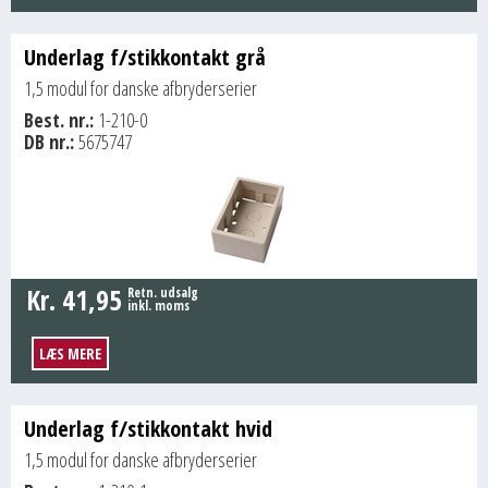
Underlag f/stikkontakt grå
1,5 modul for danske afbryderserier
Best. nr.:
1-210-0
DB nr.:
5675747
Kr.
41,95
Retn. udsalg
inkl. moms
LÆS MERE
Underlag f/stikkontakt hvid
1,5 modul for danske afbryderserier