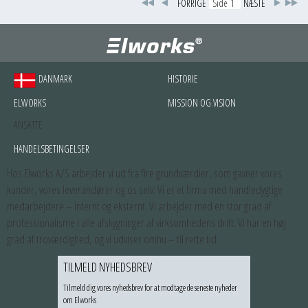
FORRIGE
NÆSTE
DANMARK
HISTORIE
ELWORKS
MISSION OG VISION
ANSATTE
HANDELSBETINGELSER
Hos Elworks A/S arbejder vi ud fra fire grundværdier, som gavner vores
kunder, vores leverandører og os selv: Vi er et firma med handledygtige
medarbejdere – internt og eksternt. Vi arbejder med en stor grad af
professionalisme i alle afskygninger af virksomhedens drift. Vi har en høj
grad af troværdighed, og vi udviser omhu – til rette tid.
TILMELD NYHEDSBREV
Tilmeld dig vores nyhedsbrev for at modtage de seneste nyheder
om Elworks