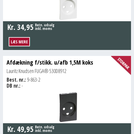
Kr.
34,95
Retn. udsalg
inkl. moms
LÆS MERE
Afdækning f/stikk. u/afb 1,5M koks
Lauritz Knudsen FUGA® 530D8912
Best. nr.:
9-863-2
DB nr.:
-
Kr.
49,95
Retn. udsalg
inkl. moms