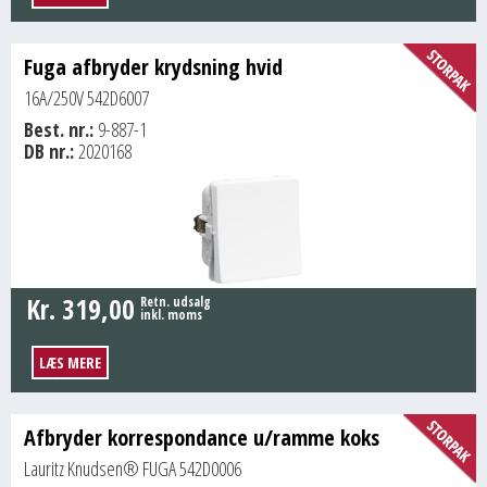
Fuga afbryder krydsning hvid
16A/250V 542D6007
Best. nr.:
9-887-1
DB nr.:
2020168
Kr.
319,00
Retn. udsalg
inkl. moms
LÆS MERE
Afbryder korrespondance u/ramme koks
Lauritz Knudsen® FUGA 542D0006