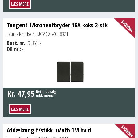
LÆS MERE
Tangent f/kroneafbryder 16A koks 2-stk
Lauritz Knudsen FUGA® 540D8321
Best. nr.:
9-861-2
DB nr.:
-
Kr.
47,95
Retn. udsalg
inkl. moms
LÆS MERE
Afdækning f/stikk. u/afb 1M hvid