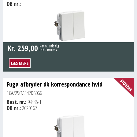
DB nr.:
-
Kr.
259,00
Retn. udsalg
inkl. moms
LÆS MERE
Fuga afbryder db korrespondance hvid
16A/250V 542D6066
Best. nr.:
9-886-1
DB nr.:
2020167