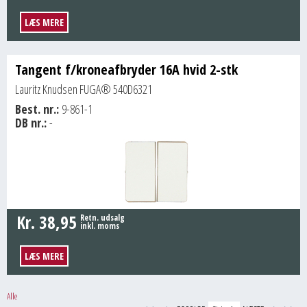
LÆS MERE
Tangent f/kroneafbryder 16A hvid 2-stk
Lauritz Knudsen FUGA® 540D6321
Best. nr.:
9-861-1
DB nr.:
-
Kr.
38,95
Retn. udsalg
inkl. moms
LÆS MERE
Alle