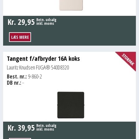
Kr.
29,95
Retn. udsalg
inkl. moms
LÆS MERE
Tangent f/afbryder 16A koks
Lauritz Knudsen FUGA® 540D8320
Best. nr.:
9-860-2
DB nr.:
-
Kr.
39,95
Retn. udsalg
inkl. moms