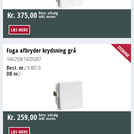
Kr.
375,00
Retn. udsalg
inkl. moms
LÆS MERE
Fuga afbryder krydsning grå
16A/250V 542D5007
Best. nr.:
9-887-0
DB nr.:
-
Kr.
259,00
Retn. udsalg
inkl. moms
LÆS MERE