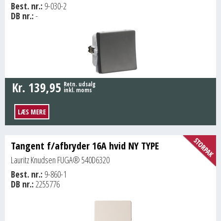
Best. nr.:
9-030-2
DB nr.:
-
Kr.
139,95
Retn. udsalg
inkl. moms
LÆS MERE
Tangent f/afbryder 16A hvid NY TYPE
Lauritz Knudsen FUGA® 540D6320
Best. nr.:
9-860-1
DB nr.:
2255776