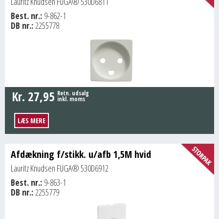
Lauritz Knudsen FUGA® 530D6811
Best. nr.:
9-862-1
DB nr.:
2255778
Kr.
27,95
Retn. udsalg
inkl. moms
LÆS MERE
Afdækning f/stikk. u/afb 1,5M hvid
Lauritz Knudsen FUGA® 530D6912
Best. nr.:
9-863-1
DB nr.:
2255779