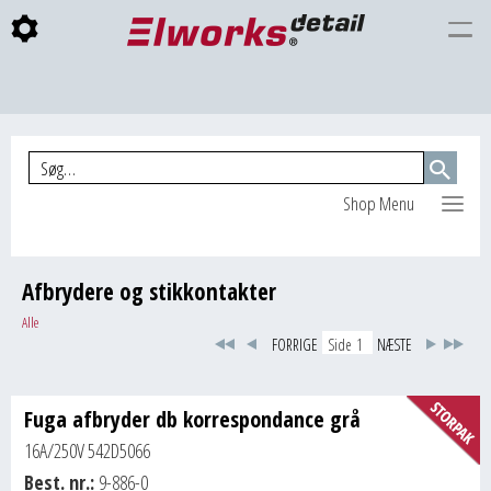
Togg
INDKØBSKURV
navi
Shop Menu
Afbrydere og stikkontakter
Alle
FORRIGE
NÆSTE
Fuga afbryder db korrespondance grå
16A/250V 542D5066
Best. nr.:
9-886-0