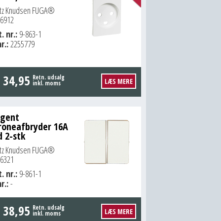
itz Knudsen FUGA®
6912
. nr.:
9-863-1
r.:
2255779
.
34,95
Retn. udsalg
LÆS MERE
inkl. moms
ngent
roneafbryder 16A
d 2-stk
itz Knudsen FUGA®
6321
. nr.:
9-861-1
r.:
-
.
38,95
Retn. udsalg
LÆS MERE
inkl. moms