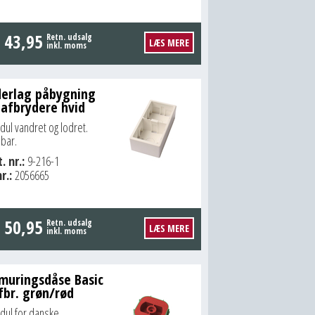
.
43,95
Retn. udsalg
LÆS MERE
inkl. moms
erlag påbygning
 afbrydere hvid
dul vandret og lodret.
bar.
. nr.:
9-216-1
r.:
2056665
.
50,95
Retn. udsalg
LÆS MERE
inkl. moms
muringsdåse Basic
fbr. grøn/rød
dul for danske