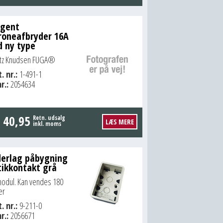
ngent
roneafbryder 16A
d ny type
itz Knudsen FUGA®
. nr.:
1-491-1
r.:
2054634
.
40,95
Retn. udsalg
LÆS MERE
inkl. moms
erlag påbygning
tikkontakt grå
modul. Kan vendes 180
er
. nr.:
9-211-0
r.:
2056671