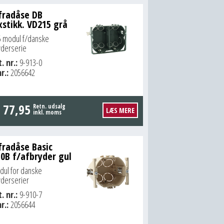
fradåse DB
xstikk. VD215 grå
5 modul f/danske
yderserie
. nr.:
9-913-0
r.:
2056642
.
77,95
Retn. udsalg
LÆS MERE
inkl. moms
fradåse Basic
0B f/afbryder gul
dul for danske
yderserier
. nr.:
9-910-7
r.:
2056644