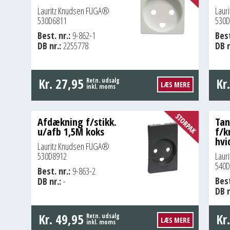
Lauritz Knudsen FUGA®
Laur
530D6811
530D
Best. nr.:
9-862-1
Best
DB nr.:
2255778
DB n
Kr.
27,95
Kr
Retn. udsalg
LÆS MERE
inkl. moms
Afdækning f/stikk.
Ta
u/afb 1,5M koks
f/k
hvi
Lauritz Knudsen FUGA®
530D8912
Laur
540D
Best. nr.:
9-863-2
Best
DB nr.:
-
DB n
Kr.
49,95
Kr
Retn. udsalg
LÆS MERE
inkl. moms