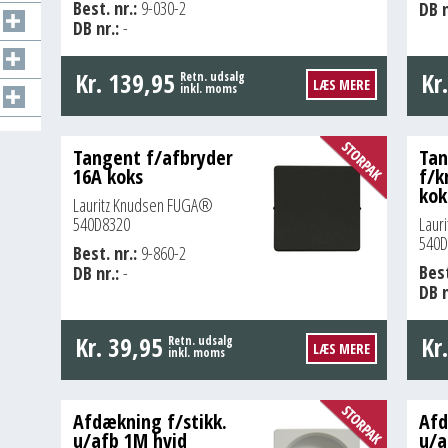
Best. nr.:
9-030-2
DB n
DB nr.:
-
Kr.
139,95
Kr
Retn. udsalg
LÆS MERE
inkl. moms
Tangent f/afbryder
Ta
16A koks
f/k
kok
Lauritz Knudsen FUGA®
540D8320
Laur
540D
Best. nr.:
9-860-2
Best
DB nr.:
-
DB n
Kr.
39,95
Kr
Retn. udsalg
LÆS MERE
inkl. moms
Afdækning f/stikk.
Afd
u/afb 1M hvid
u/a