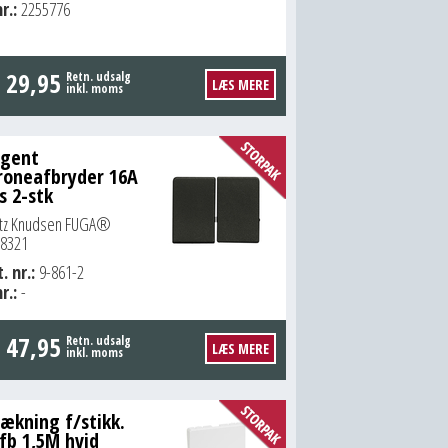
r.:
2255776
.
29,95
Retn. udsalg
LÆS MERE
inkl. moms
ngent
roneafbryder 16A
s 2-stk
itz Knudsen FUGA®
8321
. nr.:
9-861-2
r.:
-
.
47,95
Retn. udsalg
LÆS MERE
inkl. moms
ækning f/stikk.
fb 1,5M hvid