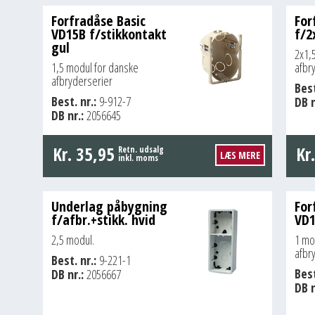
Forfradåse Basic
For
VD15B f/stikkontakt
f/2
gul
2x1,
1,5 modul for danske
afbr
afbryderserier
Best
Best. nr.:
9-912-7
DB n
DB nr.:
2056645
Kr.
35,95
Kr
Retn. udsalg
LÆS MERE
inkl. moms
Underlag påbygning
For
f/afbr.+stikk. hvid
VD1
2,5 modul.
1 mo
afbr
Best. nr.:
9-221-1
Best
DB nr.:
2056667
DB n