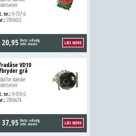
yderserier
. nr.:
9-737-6
r.:
2056652
.
20,95
Retn. udsalg
LÆS MERE
inkl. moms
fradåse VD10
fbryder grå
dul for danske
yderserier
. nr.:
9-910-0
r.:
2056674
.
37,95
Retn. udsalg
LÆS MERE
inkl. moms