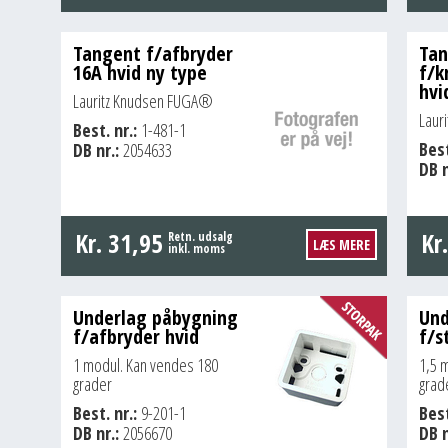
Tangent f/afbryder
Ta
16A hvid ny type
f/k
hvi
Lauritz Knudsen FUGA®
Laur
Best. nr.:
1-481-1
Best
DB nr.:
2054633
DB n
Kr.
31,95
Kr
Retn. udsalg
LÆS MERE
inkl. moms
Underlag påbygning
Und
f/afbryder hvid
f/s
1 modul. Kan vendes 180
1,5 
grader
grad
Best. nr.:
9-201-1
Best
DB nr.:
2056670
DB n