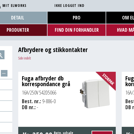
MIT ELWORKS
IKKE LOGGET IND
DETAIL
PRO
OM E
PRODUKTER
FIND DIN FORHANDLER
HVAD MÅ
Afbrydere og stikkontakter
Side indelt
Fuga afbryder db
Fug
korrespondance grå
kor
16A/250V 542D5066
16A/
Best. nr.:
9-886-0
Best
DB nr.:
-
DB n
Retn. udsalg