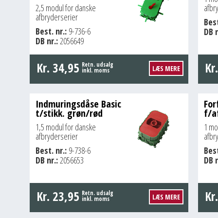
2,5 modul for danske
afbr
afbryderserier
Best
Best. nr.:
9-736-6
DB n
DB nr.:
2056649
Kr.
34,95
Kr
Retn. udsalg
LÆS MERE
inkl. moms
Indmuringsdåse Basic
For
t/stikk. grøn/rød
f/a
1,5 modul for danske
1 mo
afbryderserier
afbr
Best. nr.:
9-738-6
Best
DB nr.:
2056653
DB n
Kr.
23,95
Kr
Retn. udsalg
LÆS MERE
inkl. moms