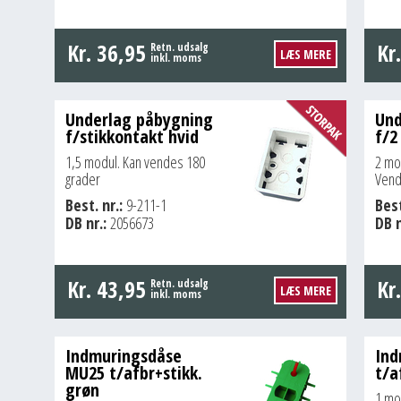
Kr.
36,95
Kr
Retn. udsalg
LÆS MERE
inkl. moms
Underlag påbygning
Und
f/stikkontakt hvid
f/2
1,5 modul. Kan vendes 180
2 mo
grader
Vend
Best. nr.:
9-211-1
Best
DB nr.:
2056673
DB n
Kr.
43,95
Kr
Retn. udsalg
LÆS MERE
inkl. moms
Indmuringsdåse
Ind
MU25 t/afbr+stikk.
t/a
grøn
1 mo