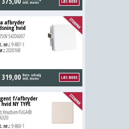
.
375,00
LÆS MERE
inkl. moms
a afbryder
dsning hvid
250V 542D6007
. nr.:
9-887-1
r.:
2020168
.
319,00
Retn. udsalg
LÆS MERE
inkl. moms
gent f/afbryder
 hvid NY TYPE
itz Knudsen FUGA®
6320
. nr.:
9-860-1