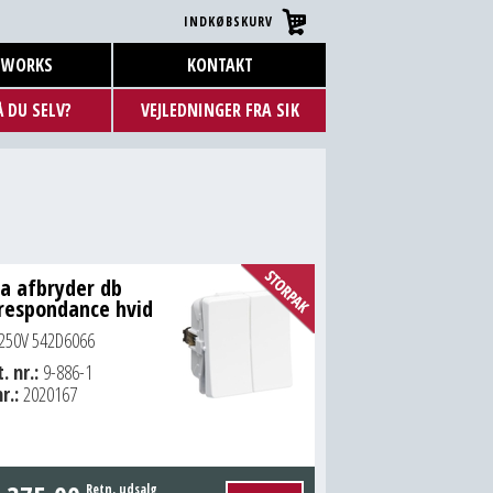
INDKØBSKURV
LWORKS
KONTAKT
 DU SELV?
VEJLEDNINGER FRA SIK
a afbryder db
respondance hvid
250V 542D6066
. nr.:
9-886-1
r.:
2020167
Retn. udsalg