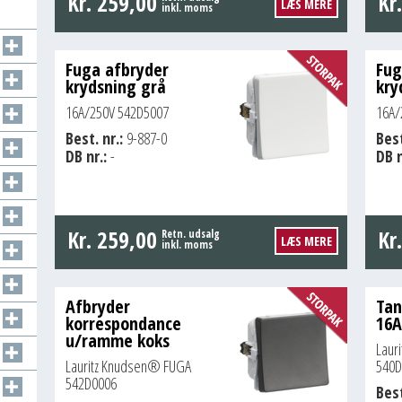
Kr.
259,00
Kr
LÆS MERE
inkl. moms
Fuga afbryder
Fug
krydsning grå
kry
16A/250V 542D5007
16A/
Best. nr.:
9-887-0
Best
DB nr.:
-
DB n
Kr.
259,00
Kr
Retn. udsalg
LÆS MERE
inkl. moms
Afbryder
Tan
korrespondance
16A
u/ramme koks
Laur
Lauritz Knudsen® FUGA
540D
542D0006
Best