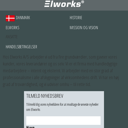
DANMARK
HISTORIE
ELWORKS
MISSION OG VISION
ANSATTE
HANDELSBETINGELSER
Hos Elworks A/S arbejder vi ud fra fire grundværdier, som gavner vores
kunder, vores leverandører og os selv: Vi er et firma med handledygtige
medarbejdere – internt og eksternt. Vi arbejder med en stor grad af
professionalisme i alle afskygninger af virksomhedens drift. Vi har en høj
grad af troværdighed, og vi udviser omhu – til rette tid.
TILMELD NYHEDSBREV
Tilmeld dig vores nyhedsbrev for at modtage de seneste nyheder
om Elworks
Navn