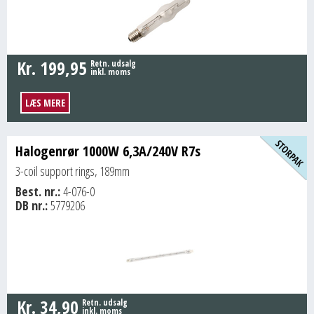
Kr.
199,95
Retn. udsalg
inkl. moms
LÆS MERE
Halogenrør 1000W 6,3A/240V R7s
3-coil support rings, 189mm
Best. nr.:
4-076-0
DB nr.:
5779206
Kr.
34,90
Retn. udsalg
inkl. moms