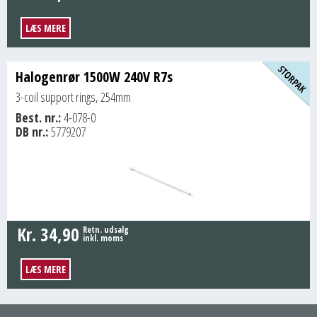
LÆS MERE
Halogenrør 1500W 240V R7s
3-coil support rings, 254mm
Best. nr.:
4-078-0
DB nr.:
5779207
Kr.
34,90
Retn. udsalg
inkl. moms
LÆS MERE