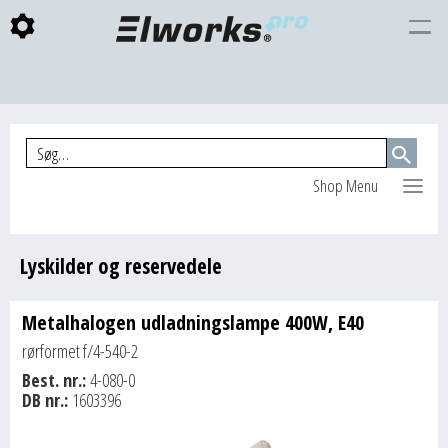
Togg
INDKØBSKURV
navi
Shop Menu
Lyskilder og reservedele
Metalhalogen udladningslampe 400W, E40
rørformet f/4-540-2
Best. nr.:
4-080-0
DB nr.:
1603396