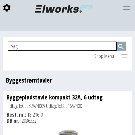
Togg
INDKØBSKURV
navi
Shop Menu
Byggestrømtavler
Byggepladstavle kompakt 32A, 6 udtag
Indtag:1xCEE32A/400V Udtag:1xCEE16A/400
Best. nr.:
18-216-0
DB nr.:
2036332