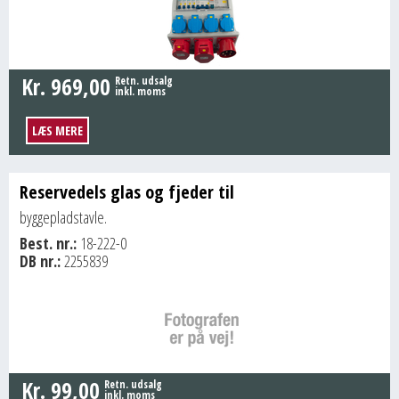
Kr.
969,00
Retn. udsalg
inkl. moms
LÆS MERE
Reservedels glas og fjeder til
byggepladstavle.
Best. nr.:
18-222-0
DB nr.:
2255839
Kr.
99,00
Retn. udsalg
inkl. moms