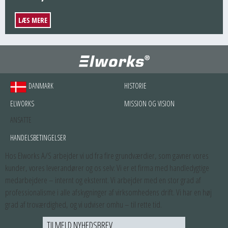
LÆS MERE
DANMARK
HISTORIE
ELWORKS
MISSION OG VISION
ANSATTE
HANDELSBETINGELSER
Hos Elworks A/S arbejder vi ud fra fire grundværdier, som gavner vores
kunder, vores leverandører og os selv: Vi er et firma med handledygtige
medarbejdere – internt og eksternt. Vi arbejder med en stor grad af
professionalisme i alle afskygninger af virksomhedens drift. Vi har en høj
grad af troværdighed, og vi udviser omhu – til rette tid.
TILMELD NYHEDSBREV