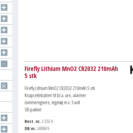
Firefly Lithium MnO2 CR2032 210mAh
5 stk
Firefly Lithium MnO2 CR2032 210mAh 5 stk
Knapcellebatteri til bl.a. ure, alarmer
lommeregnere, legetøj m.v. 3 volt
SB-pakket
Best. nr.
2-253-0
DB nr.
2400676