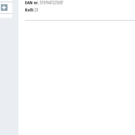
EAN nr.
5701947225307
Kolli
20