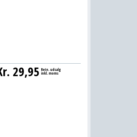
Kr.
29,95
Retn. udsalg
inkl. moms