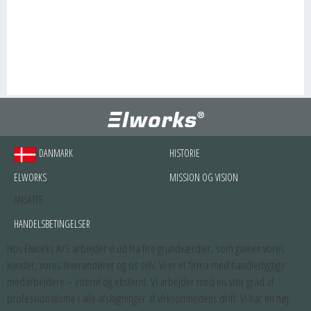
DANMARK
HISTORIE
ELWORKS
MISSION OG VISION
ANSATTE
HANDELSBETINGELSER
Hos Elworks A/S arbejder vi ud fra fire grundværdier, som gavner vores
kunder, vores leverandører og os selv: Vi er et firma med handledygtige
medarbejdere – internt og eksternt. Vi arbejder med en stor grad af
professionalisme i alle afskygninger af virksomhedens drift. Vi har en høj