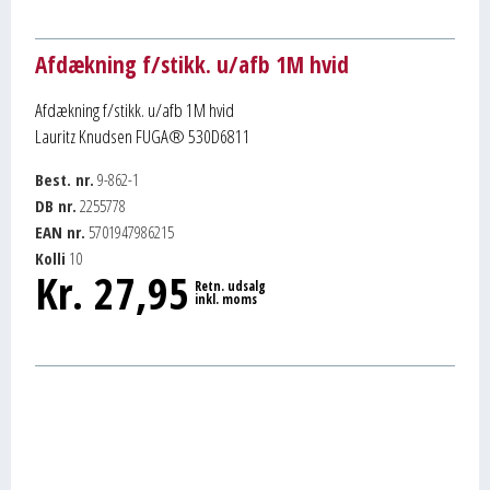
Afdækning f/stikk. u/afb 1M hvid
Afdækning f/stikk. u/afb 1M hvid
Lauritz Knudsen FUGA® 530D6811
Best. nr.
9-862-1
DB nr.
2255778
EAN nr.
5701947986215
Kolli
10
Kr.
27,95
Retn. udsalg
inkl. moms